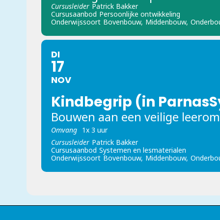
Cursusleider
Patrick Bakker
Cursusaanbod
Persoonlijke ontwikkeling
Onderwijssoort
Bovenbouw,
Middenbouw,
Onderbo
DI
17
NOV
Kindbegrip (in ParnasS
Bouwen aan een veilige leero
Omvang
1x 3 uur
Cursusleider
Patrick Bakker
Cursusaanbod
Systemen en lesmaterialen
Onderwijssoort
Bovenbouw,
Middenbouw,
Onderbo