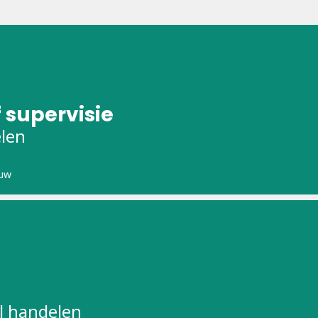
 supervisie
elen
uw
l handelen