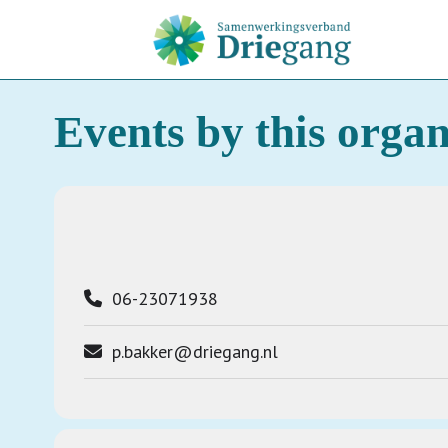
Events by this organ
06-23071938
p.bakker@driegang.nl