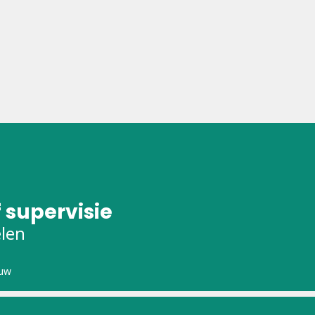
 supervisie
elen
uw