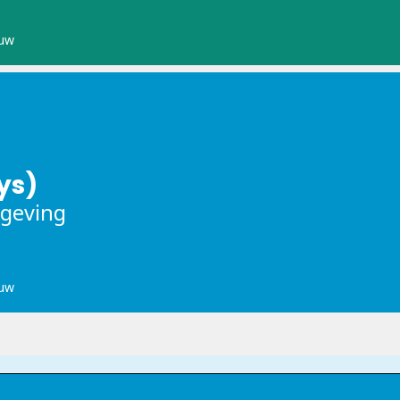
uw
ys)
mgeving
uw