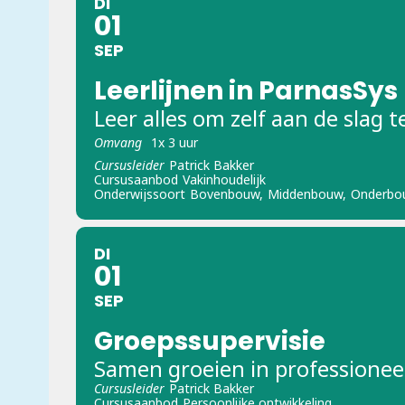
DI
01
SEP
Leerlijnen in ParnasSys
Leer alles om zelf aan de slag 
Omvang
1x 3 uur
Cursusleider
Patrick Bakker
Cursusaanbod
Vakinhoudelijk
Onderwijssoort
Bovenbouw,
Middenbouw,
Onderbo
DI
01
SEP
Groepssupervisie
Samen groeien in professionee
Cursusleider
Patrick Bakker
Cursusaanbod
Persoonlijke ontwikkeling