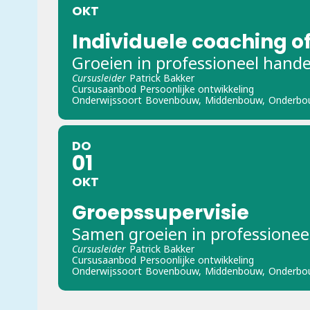
OKT
Individuele coaching of
Groeien in professioneel hand
Cursusleider
Patrick Bakker
Cursusaanbod
Persoonlijke ontwikkeling
Onderwijssoort
Bovenbouw,
Middenbouw,
Onderbo
DO
01
OKT
Groepssupervisie
Samen groeien in professionee
Cursusleider
Patrick Bakker
Cursusaanbod
Persoonlijke ontwikkeling
Onderwijssoort
Bovenbouw,
Middenbouw,
Onderbo