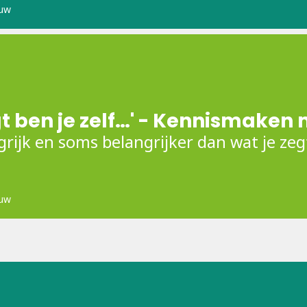
uw
egt ben je zelf…' - Kennismake
ngrijk en soms belangrijker dan wat je zeg
uw