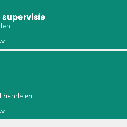
 supervisie
elen
uw
l handelen
uw