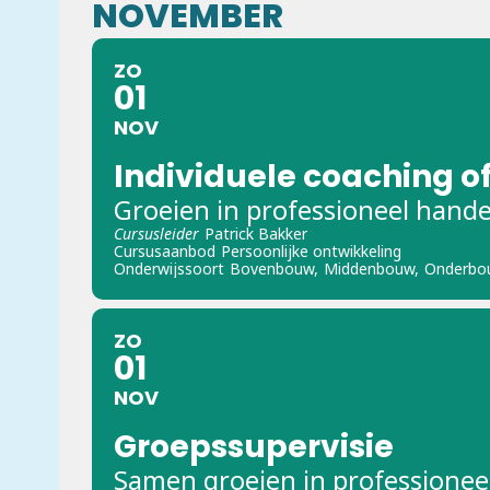
NOVEMBER
ZO
01
NOV
Individuele coaching of
Groeien in professioneel hand
Cursusleider
Patrick Bakker
Cursusaanbod
Persoonlijke ontwikkeling
Onderwijssoort
Bovenbouw,
Middenbouw,
Onderbo
ZO
01
NOV
Groepssupervisie
Samen groeien in professionee