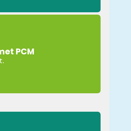
n met PCM
t.