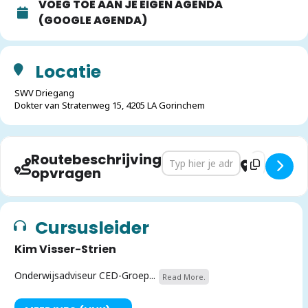
VOEG TOE AAN JE EIGEN AGENDA
(GOOGLE AGENDA)
Locatie
SWV Driegang
Dokter van Stratenweg 15, 4205 LA Gorinchem
Routebeschrijving
Address - Executieve functies 
Destination 
opvragen
Cursusleider
Kim Visser-Strien
Onderwijsadviseur CED-Groep...
Read More.