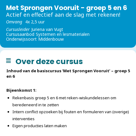
Met Sprongen Vooruit - groep 5 en 6
Actief en effectief aan de slag met rekenen!
Omvang
4x 2,5 uur
Cursusleider
Juriena van Vugt
Cursusaanbod
Systemen en lesmaterialen
Onderwijssoort
Middenbouw
Over deze cursus
Inhoud van de basiscursus ‘Met Sprongen Vooruit’ – groep 5
en 6
Bijeenkomst 1:
Rekenbasis groep 5 en 6 met reken-wiskundelessen om
beredeneerd in te zetten
Intern conflict opzoeken bij fouten en formuleren van (overige)
interventies
Eigen producties laten maken