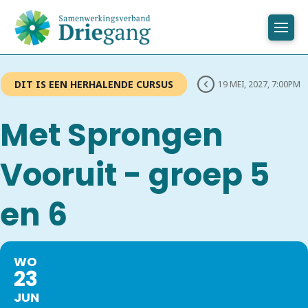
DIT IS EEN HERHALENDE CURSUS
19 MEI, 2027, 7:00PM
Met Sprongen
Vooruit - groep 5
en 6
WO
23
JUN