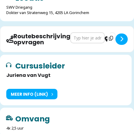
SWV Driegang
Dokter van Stratenweg 15, 4205 LA Gorinchem
Routebeschrijving
Address - Met Sprongen Vooruit 
Destination 
opvragen
Cursusleider
Juriena van Vugt
MEER INFO (LINK)
Omvang
4x 2,5 uur