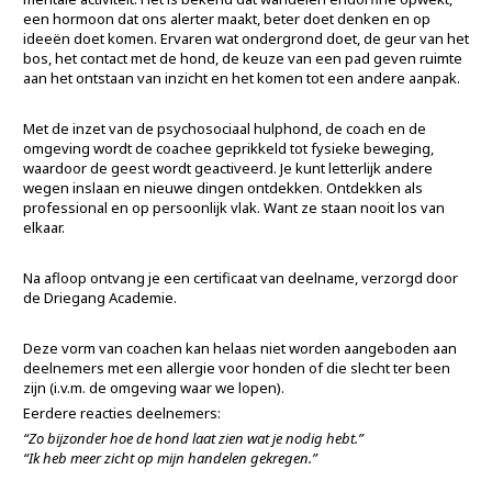
een hormoon dat ons alerter maakt, beter doet denken en op
ideeën doet komen. Ervaren wat ondergrond doet, de geur van het
bos, het contact met de hond, de keuze van een pad geven ruimte
aan het ontstaan van inzicht en het komen tot een andere aanpak.
Met de inzet van de psychosociaal hulphond, de coach en de
omgeving wordt de coachee geprikkeld tot fysieke beweging,
waardoor de geest wordt geactiveerd. Je kunt letterlijk andere
wegen inslaan en nieuwe dingen ontdekken. Ontdekken als
professional en op persoonlijk vlak. Want ze staan nooit los van
elkaar.
Na afloop ontvang je een certificaat van deelname, verzorgd door
de Driegang Academie.
Deze vorm van coachen kan helaas niet worden aangeboden aan
deelnemers met een allergie voor honden of die slecht ter been
zijn (i.v.m. de omgeving waar we lopen).
Eerdere reacties deelnemers:
“Zo bijzonder hoe de hond laat zien wat je nodig hebt.”
“Ik heb meer zicht op mijn handelen gekregen.”