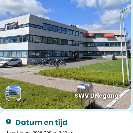
SWV Driegang
Datum en tijd
1 september, 2026,
7:00am
-
8:00am